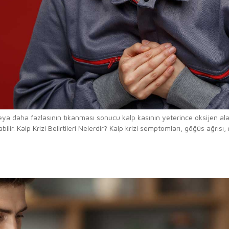
ir veya daha fazlasının tıkanması sonucu kalp kasının yeterince oksijen 
r. Kalp Krizi Belirtileri Nelerdir? Kalp krizi semptomları, göğüs ağrısı,