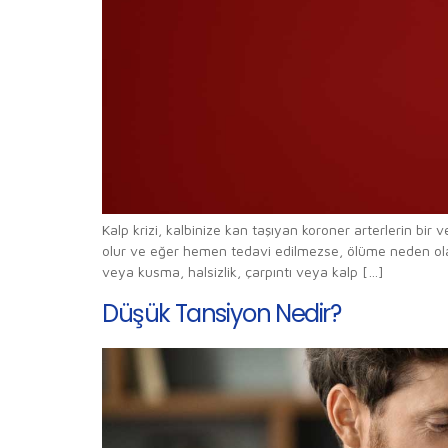
Kalp krizi, kalbinize kan taşıyan koroner arterlerin b
olur ve eğer hemen tedavi edilmezse, ölüme neden olabili
veya kusma, halsizlik, çarpıntı veya kalp […]
Düşük Tansiyon Nedir?