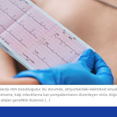
umlarda ritim bozukluğudur. Bu durumda, atriyumlardaki elektriksel sinyall
kasılmama, kalp odacıklarına kan pompalanmasını düzenleyen sinüs düğü
p atışları genellikle düzensiz […]