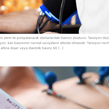
bin atımı ile pompalanarak damarlardaki basıncı oluşturur. Tansiyon ölçümle
iyon, kan basıncının normal seviyelerin altında olmasıdır. Tansiyon 
ltına düşer veya diastolik basınç 60 […]