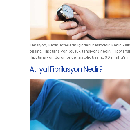
Tansiyon, kanın arterlerin içindeki basıncıdır. Kanın kal
basınç. Hipotansiyon (düşük tansiyon) nedir? Hipotans
Hipotansiyon durumunda, sistolik basınç 90 mmHg’nin a
Atriyal Fibrilasyon Nedir?