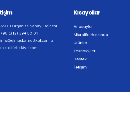
etişim
Kısayollar
ASO 1.Organize Sanayi Bölgesi
Anasayfa
+90 (312) 394 80 01
Microlife Hakkında
info@elmaslarmedikal.com.tr
Ürünler
microlifeturkiye.com
Teknolojiler
Destek
İletişim