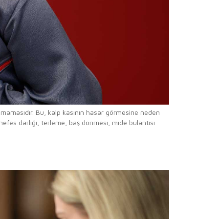
alamamasıdır. Bu, kalp kasının hasar görmesine neden
 nefes darlığı, terleme, baş dönmesi, mide bulantısı