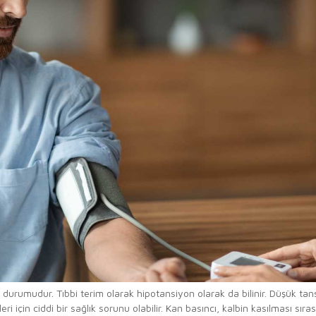
 durumudur. Tıbbi terim olarak hipotansiyon olarak da bilinir. Düşük tan
leri için ciddi bir sağlık sorunu olabilir. Kan basıncı, kalbin kasılması s