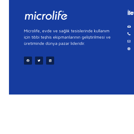
İl
Microlife, evde ve sağlık tesislerinde kullanım
için tıbbi teşhis ekipmanlarının geliştirilmesi ve
üretiminde dünya pazar lideridir.
Kalp
Düşük
Atriyal
Krizi
Tansiyon
Tansiyon
Fibrilasyon
Nedir?
Nedir?
Nedir?
Nedir?