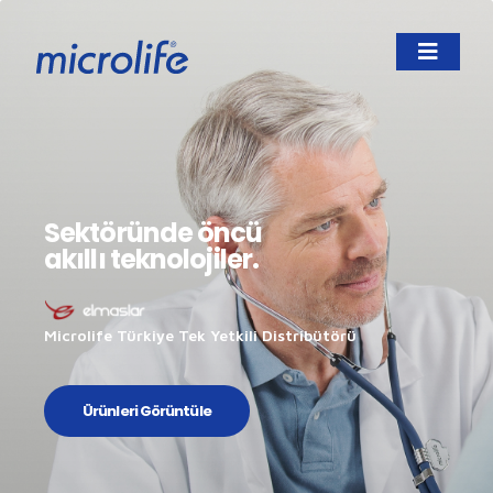
Sektöründe öncü
akıllı teknolojiler.
Microlife Türkiye Tek Yetkili Distribütörü
Ürünleri Görüntüle