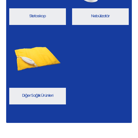
Stetoskop
Nebülizatör
Diğer Sağlık Ürünleri